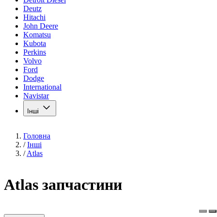
Deutz
Hitachi
John Deere
Komatsu
Kubota
Perkins
Volvo
Ford
Dodge
International
Navistar
Інші
Головна
/
Інші
/
Atlas
Atlas запчастини