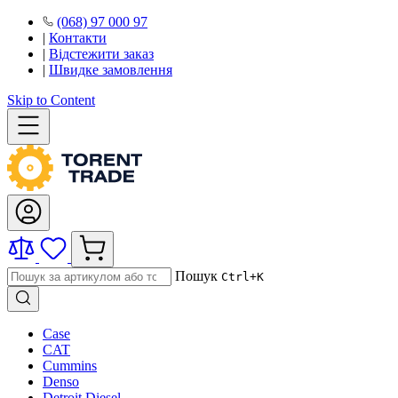
(068) 97 000 97
|
Контакти
|
Відстежити заказ
|
Швидке замовлення
Skip to Content
Пошук
Ctrl+K
Case
CAT
Cummins
Denso
Detroit Diesel