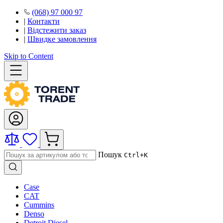
(068) 97 000 97
|
Контакти
|
Відстежити заказ
|
Швидке замовлення
Skip to Content
Пошук
Ctrl+K
Case
CAT
Cummins
Denso
Detroit Diesel