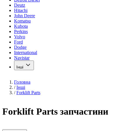
Deutz
Hitachi
John Deere
Komatsu
Kubota
Perkins
Volvo
Ford
Dodge
International
Navistar
Інші
Головна
/
Інші
/
Forklift Parts
Forklift Parts запчастини