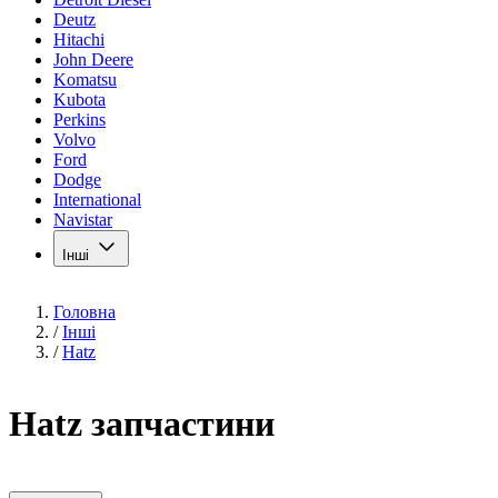
Deutz
Hitachi
John Deere
Komatsu
Kubota
Perkins
Volvo
Ford
Dodge
International
Navistar
Інші
Головна
/
Інші
/
Hatz
Hatz запчастини