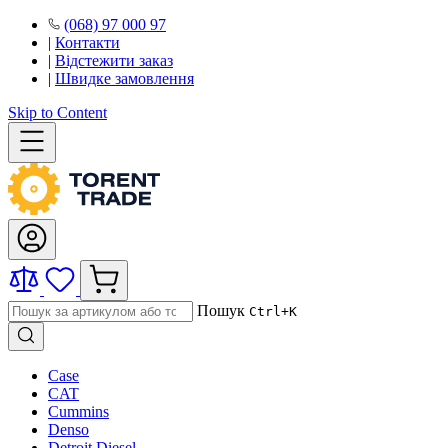
(068) 97 000 97
|
Контакти
|
Відстежити заказ
|
Швидке замовлення
Skip to Content
Пошук
Ctrl+K
Case
CAT
Cummins
Denso
Detroit Diesel