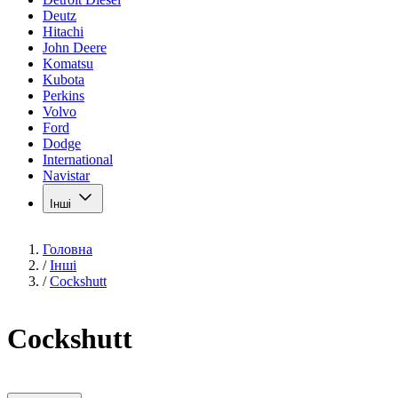
Deutz
Hitachi
John Deere
Komatsu
Kubota
Perkins
Volvo
Ford
Dodge
International
Navistar
Інші
Головна
/
Інші
/
Cockshutt
Cockshutt