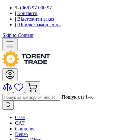
(068) 97 000 97
|
Контакти
|
Відстежити заказ
|
Швидке замовлення
Skip to Content
Пошук
Ctrl+K
Case
CAT
Cummins
Denso
Detroit Diesel