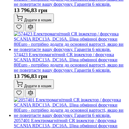
не повертаєте вашу форсунку. Гарантія 6 місяців.
13 796,83 грн
Додати в кошик
574423 Електромагнітний CR інжектор / форсунка
SCANIA RDC13A, DC16A. Ціна обмінної форсунки
80Euro - потрібно додати до основної вартості, якщо ви
не повертаєте вашу форсунку. Гарантія 6 місяців.
13 796,83 грн
Додати в кошик
2057401 Електромагнітний CR інжектор / форсунка
SCANIA RDC13A, DC16A. Ціна обмінної форсунки