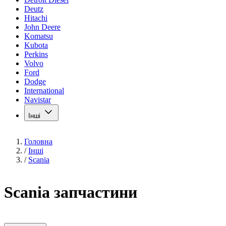
Deutz
Hitachi
John Deere
Komatsu
Kubota
Perkins
Volvo
Ford
Dodge
International
Navistar
Інші
Головна
/
Інші
/
Scania
Scania запчастини