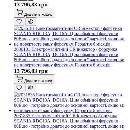
13 796,83 грн
Додати в кошик
2036181 Електромагнітний CR інжектор / форсунка
SCANIA RDC13A, DC16A. Ціна обмінної форсунки
80Euro - потрібно додати до основної вартості, якщо ви
не повертаєте вашу форсунку. Гарантія 6 місяців.
13 796,83 грн
Додати в кошик
2031835 Електромагнітний CR інжектор / форсунка
SCANIA RDC13A, DC16A. Ціна обмінної форсунки
80Euro - потрібно додати до основної вартості, якщо ви