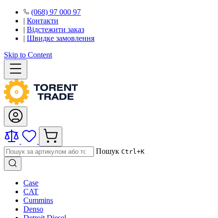
(068) 97 000 97
|
Контакти
|
Відстежити заказ
|
Швидке замовлення
Skip to Content
Пошук
Ctrl+K
Case
CAT
Cummins
Denso
Detroit Diesel