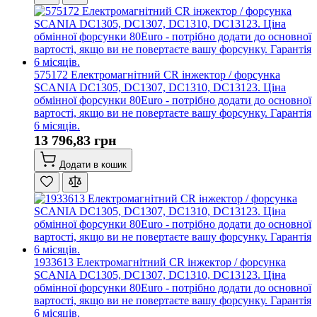
575172 Електромагнітний CR інжектор / форсунка
SCANIA DC1305, DC1307, DC1310, DC13123. Ціна
обмінної форсунки 80Euro - потрібно додати до основної
вартості, якщо ви не повертаєте вашу форсунку. Гарантія
6 місяців.
13 796,83 грн
Додати в кошик
1933613 Електромагнітний CR інжектор / форсунка
SCANIA DC1305, DC1307, DC1310, DC13123. Ціна
обмінної форсунки 80Euro - потрібно додати до основної
вартості, якщо ви не повертаєте вашу форсунку. Гарантія
6 місяців.