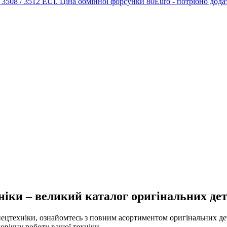
T 3508 / 3512 EUI. Ціна обмінної форсунки 80Euro - потрібно дода
іки – великий каталог оригінальних де
ецтехніки, ознайомтесь з повним асортиментом оригінальних дет
овічну роботу вашої техніки.