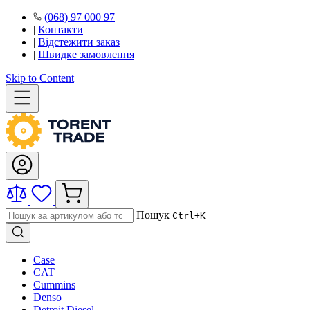
(068) 97 000 97
|
Контакти
|
Відстежити заказ
|
Швидке замовлення
Skip to Content
Пошук
Ctrl+K
Case
CAT
Cummins
Denso
Detroit Diesel