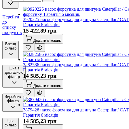
Перейти
3920225 насос форсунка для двигуна Caterpillar / CA
до
Гарантія 6 місяців.
списку
15 422,89 грн
продуктів
Додати в кошик
Бренд
фільтр
3282586 насос форсунка для двигуна Caterpillar / CA
Ціна з
Гарантія 6 місяців.
доставкою
14 585,23 грн
фільтр
Додати в кошик
Виробник
фільтр
3879426 насос форсунка для двигуна Caterpillar / CA
Гарантія 6 місяців.
14 585,23 грн
Ціна
фільтр