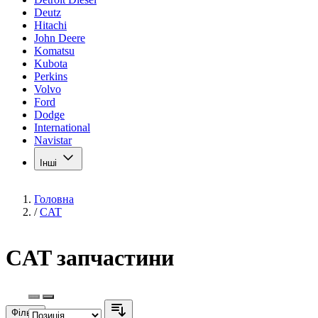
Deutz
Hitachi
John Deere
Komatsu
Kubota
Perkins
Volvo
Ford
Dodge
International
Navistar
Інші
Головна
/
CAT
CAT запчастини
Фільтр