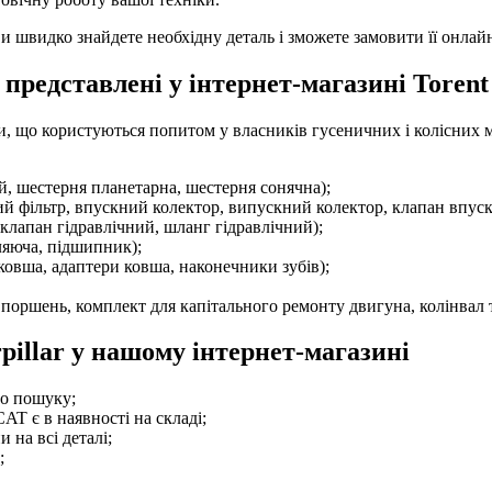
и швидко знайдете необхідну деталь і зможете замовити її онлайн
 представлені у інтернет-магазині Torent
и, що користуються попитом у власників гусеничних і колісних ма
й, шестерня планетарна, шестерня сонячна);
й фільтр, впускний колектор, випускний колектор, клапан впуск
, клапан гідравлічний, шланг гідравлічний);
ляюча, підшипник);
ковша, адаптери ковша, наконечники зубів);
 поршень, комплект для капітального ремонту двигуна, колінвал 
illar у нашому інтернет-магазині
о пошуку;
AT є в наявності на складі;
 на всі деталі;
;