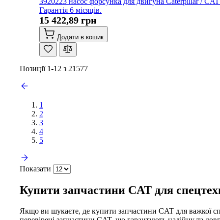
3920223 насос форсунка для двигуна Caterpillar / CA
Гарантія 6 місяців.
15 422,89 грн
Додати в кошик
Позиції
1
-
12
з
21577
1
2
3
4
5
Показати
Купити запчастини CAT для спецтехн
Якщо ви шукаєте, де купити запчастини CAT для важкої сп
перевірені запчастини CAT, що гарантують надійну та довг