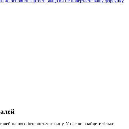
ти до основної вартості, якщо ви не повертаєте вашу форсунку.
талей
алей нашого інтернет-магазину. У нас ви знайдете тільки