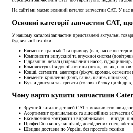
На сайті ми маємо великий каталог запчастин CAT. У нас в
Основні категорії запчастин CAT, що
У нашому каталозі запчастин представлені актуальні товар
будівельної техніки:
Елементи трансмісії та приводу (вал, насос шестерни
Компоненти випускної та впускної систем (повітряни
Гідравлічні деталі (гідравлічний насос, гідроциліндр
Комплектуючі ходової частини (шток, ролик, направ
Ковші, сегменти, адаптери (ріжучі кромки, сегменти 
Елементи кріплення (болт, гайка, шайба, шпилька);
Вузли двигуна та агрегати (головка блоку циліндрів,
Чому варто купити запчастини Caterp
Зручний каталог деталей CAT з можливістю швидког
Асортимент оригінальних та ліцензійних запчастин C
Ексклюзивні контракти з виробниками — вигідні ціни
Професійна консультація від досвідчених спеціалістів
Швидка доставка по Україні без простоїв техніки.