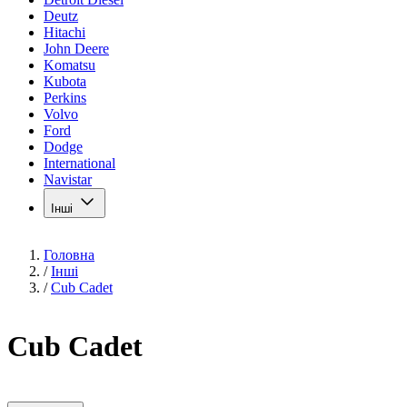
Deutz
Hitachi
John Deere
Komatsu
Kubota
Perkins
Volvo
Ford
Dodge
International
Navistar
Інші
Головна
/
Інші
/
Cub Cadet
Cub Cadet