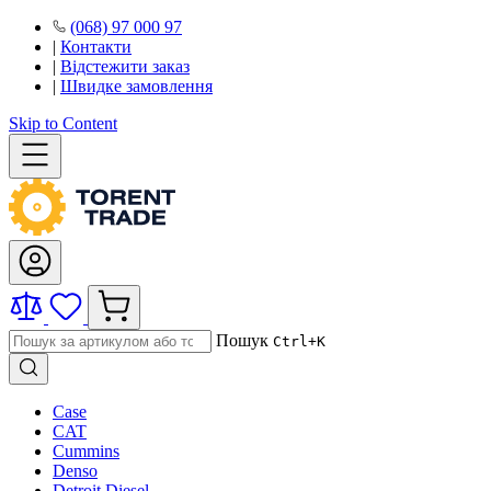
(068) 97 000 97
|
Контакти
|
Відстежити заказ
|
Швидке замовлення
Skip to Content
Пошук
Ctrl+K
Case
CAT
Cummins
Denso
Detroit Diesel