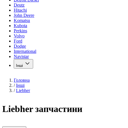
Deutz
Hitachi
John Deere
Komatsu
Kubota
Perkins
Volvo
Ford
Dodge
International
Navistar
Інші
Головна
/
Інші
/
Liebher
Liebher запчастини