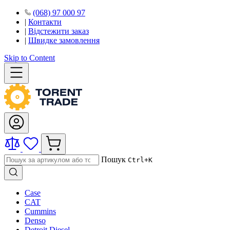
(068) 97 000 97
|
Контакти
|
Відстежити заказ
|
Швидке замовлення
Skip to Content
Пошук
Ctrl+K
Case
CAT
Cummins
Denso
Detroit Diesel