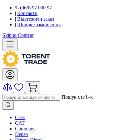
(068) 97 000 97
|
Контакти
|
Відстежити заказ
|
Швидке замовлення
Skip to Content
Пошук
Ctrl+K
Case
CAT
Cummins
Denso
Detroit Diesel