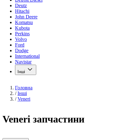
Deutz
Hitachi
John Deere
Komatsu
Kubota
Perkins
Volvo
Ford
Dodge
International
Navistar
Інші
Головна
/
Інші
/
Veneri
Veneri запчастини