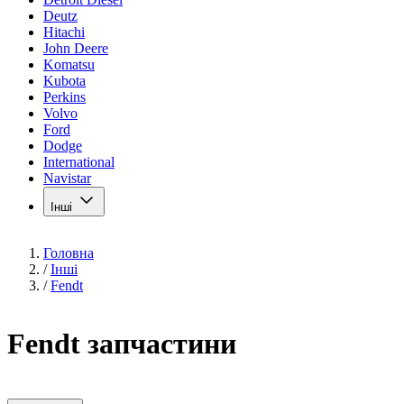
Deutz
Hitachi
John Deere
Komatsu
Kubota
Perkins
Volvo
Ford
Dodge
International
Navistar
Інші
Головна
/
Інші
/
Fendt
Fendt запчастини