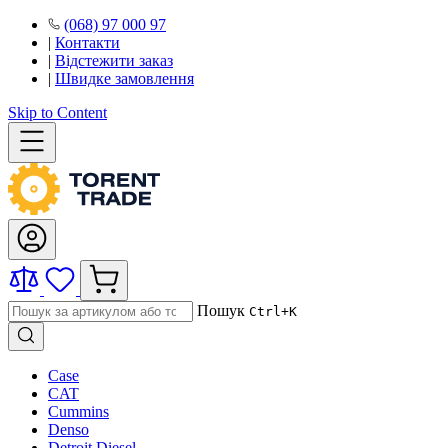
(068) 97 000 97
|
Контакти
|
Відстежити заказ
|
Швидке замовлення
Skip to Content
Пошук
Ctrl+K
Case
CAT
Cummins
Denso
Detroit Diesel