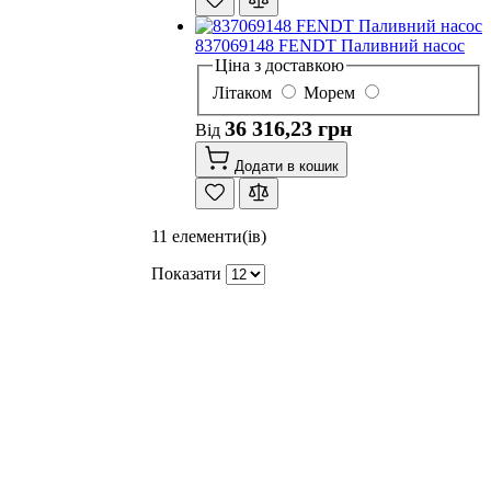
837069148 FENDT Паливний насос
Ціна з доставкою
Літаком
Морем
36 316,23 грн
Від
Додати в кошик
11
елементи(ів)
Показати