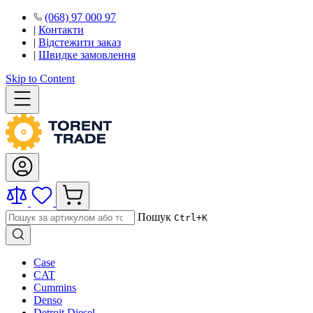
(068) 97 000 97
|
Контакти
|
Відстежити заказ
|
Швидке замовлення
Skip to Content
Пошук
Ctrl+K
Case
CAT
Cummins
Denso
Detroit Diesel