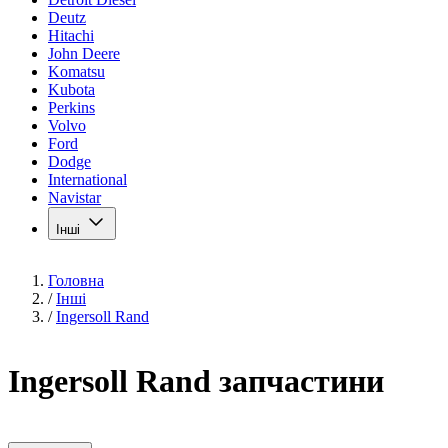
Deutz
Hitachi
John Deere
Komatsu
Kubota
Perkins
Volvo
Ford
Dodge
International
Navistar
Інші
Головна
/
Інші
/
Ingersoll Rand
Ingersoll Rand запчастини