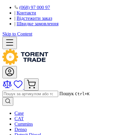
(068) 97 000 97
|
Контакти
|
Відстежити заказ
|
Швидке замовлення
Skip to Content
Пошук
Ctrl+K
Case
CAT
Cummins
Denso
Detroit Diesel