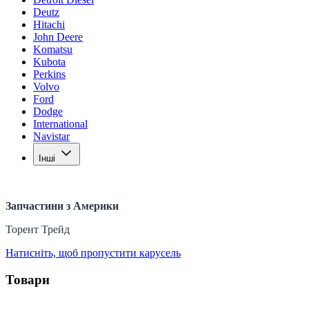
Deutz
Hitachi
John Deere
Komatsu
Kubota
Perkins
Volvo
Ford
Dodge
International
Navistar
Інші
Запчастини з Америки
Торент Трейд
Натисніть, щоб пропустити карусель
Товари