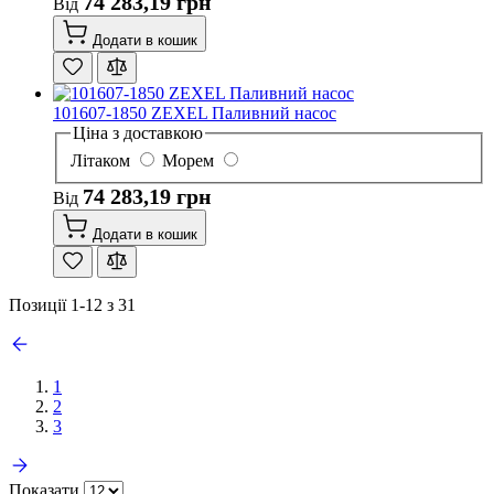
74 283,19 грн
Від
Додати в кошик
101607-1850 ZEXEL Паливний насос
Ціна з доставкою
Літаком
Морем
74 283,19 грн
Від
Додати в кошик
Позиції
1
-
12
з
31
1
2
3
Показати