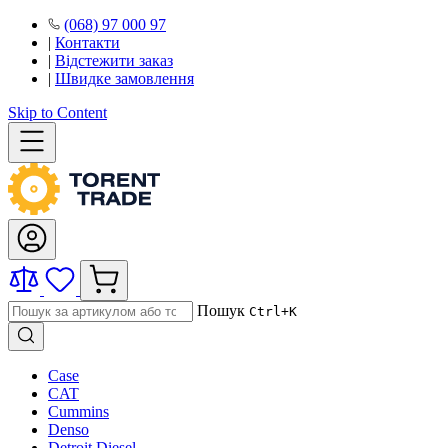
(068) 97 000 97
|
Контакти
|
Відстежити заказ
|
Швидке замовлення
Skip to Content
Пошук
Ctrl+K
Case
CAT
Cummins
Denso
Detroit Diesel