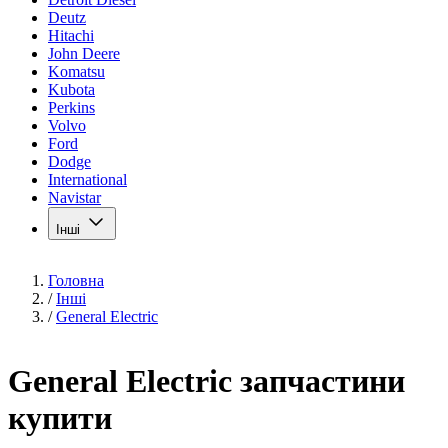
Deutz
Hitachi
John Deere
Komatsu
Kubota
Perkins
Volvo
Ford
Dodge
International
Navistar
Інші
Головна
/
Інші
/
General Electric
General Electric запчастини
купити