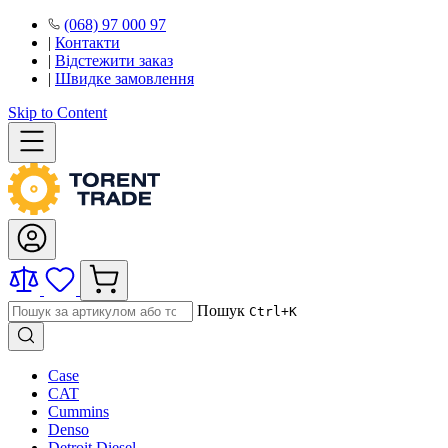
(068) 97 000 97
|
Контакти
|
Відстежити заказ
|
Швидке замовлення
Skip to Content
Пошук
Ctrl+K
Case
CAT
Cummins
Denso
Detroit Diesel