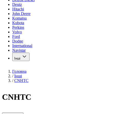
Deutz
Hitachi
John Deere
Komatsu
Kubota
Perkins
Volvo
Ford
Dodge
International
Navistar
Інші
Головна
/
Інші
/
CNHTC
CNHTC