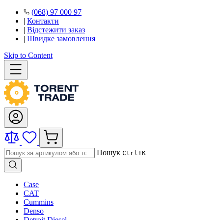
(068) 97 000 97
|
Контакти
|
Відстежити заказ
|
Швидке замовлення
Skip to Content
Пошук
Ctrl+K
Case
CAT
Cummins
Denso
Detroit Diesel