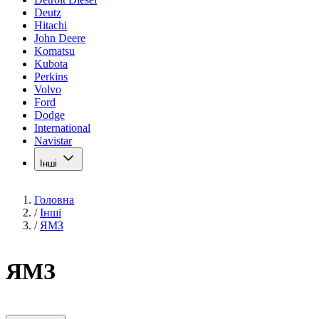
Deutz
Hitachi
John Deere
Komatsu
Kubota
Perkins
Volvo
Ford
Dodge
International
Navistar
Інші
Головна
/
Інші
/
ЯМЗ
ЯМЗ