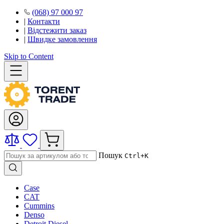
(068) 97 000 97
|
Контакти
|
Відстежити заказ
|
Швидке замовлення
Skip to Content
Пошук
Ctrl+K
Case
CAT
Cummins
Denso
Detroit Diesel