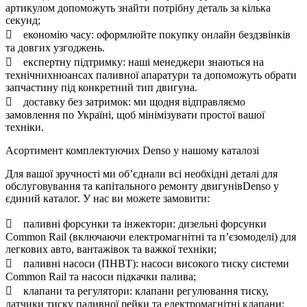
артикулом допоможуть знайти потрібну деталь за кілька
секунд;
 економію часу: оформлюйте покупку онлайн бездзвінків
та довгих узгоджень.
 експертну підтримку: наші менеджери знаються на
технічнихнюансах паливної апаратури та допоможуть обрати
запчастину під конкретний тип двигуна.
 доставку без затримок: ми щодня відправляємо
замовлення по Україні, щоб мінімізувати простої вашої
техніки.
Асортимент комплектуючих Denso у нашому каталозі
Для вашої зручності ми об’єднали всі необхідні деталі для
обслуговування та капітального ремонту двигунівDenso у
єдиний каталог. У нас ви можете замовити:
 паливні форсунки та інжектори: дизельні форсунки
Common Rail (включаючи електромагнітні та п’єзомоделі) для
легкових авто, вантажівок та важкої техніки;
 паливні насоси (ПНВТ): насоси високого тиску системи
Common Rail та насоси підкачки палива;
 клапани та регулятори: клапани регулювання тиску,
датчики тиску паливної рейки та електромагнітні клапани;