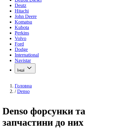
Deutz
Hitachi
John Deere
Komatsu
Kubota
Perkins
Volvo
Ford
Dodge
International
Navistar
Інші
Головна
/
Denso
Denso форсунки та
запчастини до них