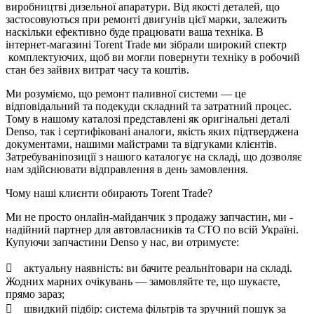
виробництві дизельної апаратури. Від якості деталей, що
застосовуються при ремонті двигунів цієї марки, залежить
наскільки ефективно буде працювати ваша техніка. В
інтернет-магазині Torent Trade ми зібрали широкий спектр
комплектуючих, щоб ви могли повернути техніку в робочий
стан без зайвих витрат часу та коштів.
Ми розуміємо, що ремонт паливної системи — це
відповідальний та подекуди складний та затратний процес.
Тому в нашому каталозі представлені як оригінальні деталі
Denso, так і сертифіковані аналоги, якість яких підтверджена
документами, нашими майстрами та відгуками клієнтів.
Затребуваніпозиції з нашого каталогує на складі, що дозволяє
нам здійснювати відправлення в день замовлення.
Чому наші клиєнти обирають Torent Trade?
Ми не просто онлайн-майданчик з продажу запчастин, ми -
надійний партнер для автовласників та СТО по всій Україні.
Купуючи запчастини Denso у нас, ви отримуєте:
 актуальну наявність: ви бачите реальнітовари на складі.
Жодних марних очікувань — замовляйте те, що шукаєте,
прямо зараз;
 швидкий підбір: система фільтрів та зручний пошук за