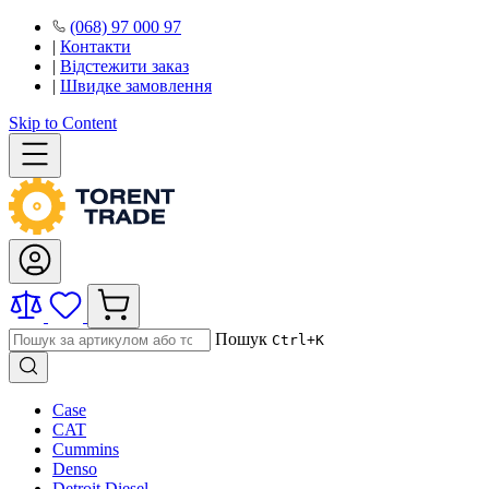
(068) 97 000 97
|
Контакти
|
Відстежити заказ
|
Швидке замовлення
Skip to Content
Пошук
Ctrl+K
Case
CAT
Cummins
Denso
Detroit Diesel