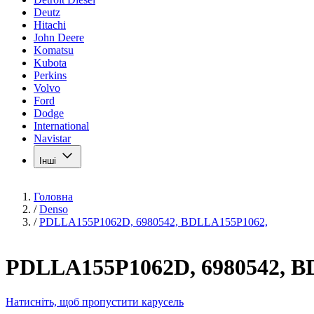
Deutz
Hitachi
John Deere
Komatsu
Kubota
Perkins
Volvo
Ford
Dodge
International
Navistar
Інші
Головна
/
Denso
/
PDLLA155P1062D, 6980542, BDLLA155P1062,
PDLLA155P1062D, 6980542, B
Натисніть, щоб пропустити карусель