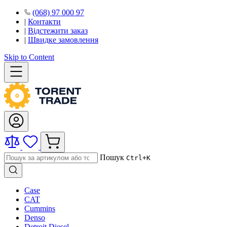
(068) 97 000 97
|
Контакти
|
Відстежити заказ
|
Швидке замовлення
Skip to Content
Пошук
Ctrl+K
Case
CAT
Cummins
Denso
Detroit Diesel