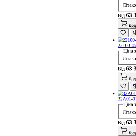
Літак
63 
Від
Дод
22100-4
Ціна 
Літак
63 
Від
Дод
32A01-0
Ціна 
Літак
63 
Від
Дод