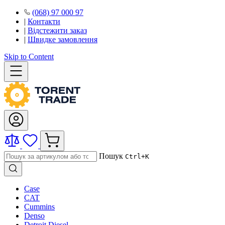
(068) 97 000 97
|
Контакти
|
Відстежити заказ
|
Швидке замовлення
Skip to Content
Пошук
Ctrl+K
Case
CAT
Cummins
Denso
Detroit Diesel