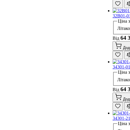
32B01-0
Ціна 
Літак
64 
Від
Дод
34301-0
Ціна 
Літак
64 
Від
Дод
34301-2
Ціна 