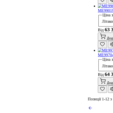
ME99019
Ціна 
Літак
63 
Від
Дод
ME99704
Ціна 
Літак
64 
Від
Дод
Позиції
1
-
12
з