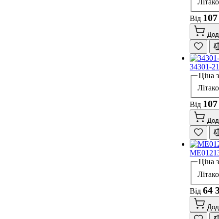
Літак
107
Від
Дод
34301-2
Ціна 
Літак
107
Від
Дод
ME01213
Ціна 
Літак
64 
Від
Дод