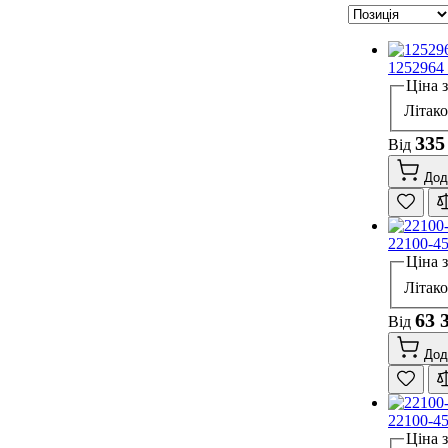
1252964
Ціна 
Літак
335
Від
Дод
22100-4
Ціна 
Літак
63 
Від
Дод
22100-4
Ціна 