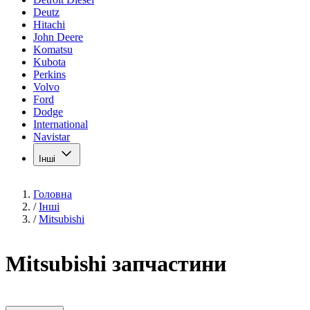
Deutz
Hitachi
John Deere
Komatsu
Kubota
Perkins
Volvo
Ford
Dodge
International
Navistar
Інші
Головна
/
Інші
/
Mitsubishi
Mitsubishi запчастини