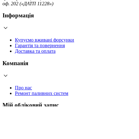
оф. 202 («ДАТП 11228»)
Інформація
Купуємо вживані форсунки
Гарантія та повернення
Доставка та оплата
Компанія
Про нас
Ремонт паливних систем
Мій обліковий запис
Увійти
Створити обліковий запис
Працюємо з 2006 року
Умови використання
Згода на обробку персональних даних