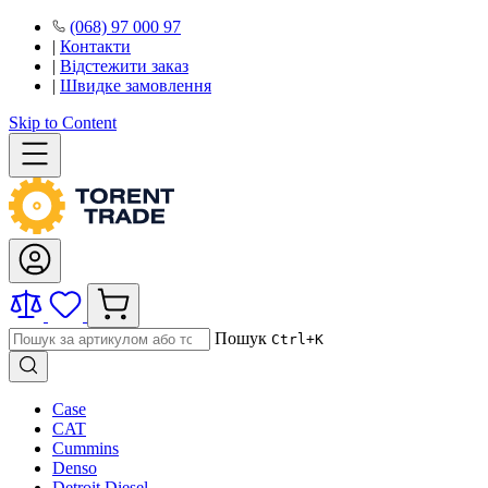
(068) 97 000 97
|
Контакти
|
Відстежити заказ
|
Швидке замовлення
Skip to Content
Пошук
Ctrl+K
Case
CAT
Cummins
Denso
Detroit Diesel