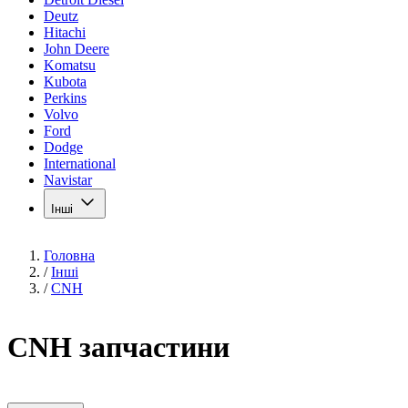
Deutz
Hitachi
John Deere
Komatsu
Kubota
Perkins
Volvo
Ford
Dodge
International
Navistar
Інші
Головна
/
Інші
/
CNH
CNH запчастини