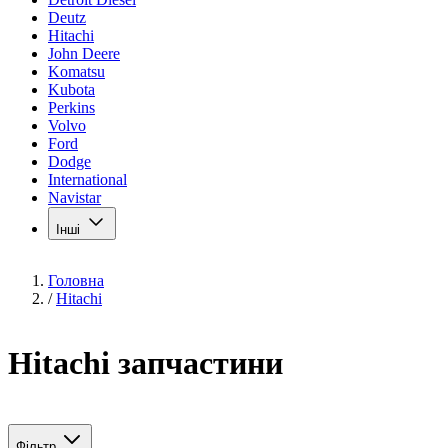
Deutz
Hitachi
John Deere
Komatsu
Kubota
Perkins
Volvo
Ford
Dodge
International
Navistar
Інші
Головна
/
Hitachi
Hitachi запчастини
Фільтр