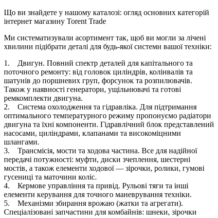
Що ви знайдете у нашому каталозі: огляд основних категорій
інтернет магазину Torent Trade
Ми систематизували асортимент так, щоб ви могли за лічені
хвилини підібрати деталі для будь-якої системи вашої техніки:
1. Двигун. Повний спектр деталей для капітального та
поточного ремонту: від головок циліндрів, колінвалів та
шатунів до поршневих груп, форсунок та розпилювачів.
Також у наявності генератори, ущільнювачі та готові
ремкомплекти двигуна.
2. Система охолодження та гідравліка. Для підтримання
оптимального температурного режиму пропонуємо радіатори
двигуна та їхні компоненти. Гідравлічний блок представлений
насосами, циліндрами, клапанами та високоміцними
шлангами.
3. Трансмісія, мости та ходова частина. Все для надійної
передачі потужності: муфти, диски зчеплення, шестерні
мостів, а також елементи ходової — зірочки, ролики, гумові
гусениці та маточини коліс.
4. Кермове управління та привід. Рульові тяги та інші
елементи керування для точного маневрування техніки.
5. Механізми збирання врожаю (жатки та агрегати).
Спеціалізовані запчастини для комбайнів: шнеки, зірочки