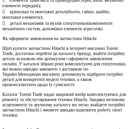
 елементи трансмісії та приводу(шестерні, вали, механічні
елементи передачі);
 кріпильні та монтажні деталі(болти, гайки, шайби,
монтажні елементи);
 деталі механізмів та вузлів спецтехніки(компоненти
механічних систем, допоміжні елементи агрегатів)
Як оформити замовлення на запчастини Hitachi
Щоб купити запчастини Hitachi в інтернет-магазині Torent
Trade, достатньо перейти до каталогу бренду, знайти потрібну
деталь за назвою або артикулом і оформити замовлення
онлайн. У каталозі зібрані різні комплектуючі для спецтехніки,
які можна швидко замовити з доставкою по
Україні.Менеджери магазину допоможуть підібрати потрібні
деталі для конкретної моделі техніки, а також
проконсультують щодо їх сумісності.
Каталог Torent Trade надає широкий вибір комплектуючих для
ремонту та обслуговування техніки Hitachi. Завдяки великому
асортименту та зручному каталогу ви легко знайдете потрібні
запчастини Hitachi і зможете швидко відновити роботу своєї
техніки.