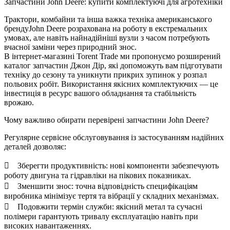
Запчастини John Deere: купити комплектуючі для агротехніки
Трактори, комбайни та інша важка техніка американського
брендуJohn Deere розрахована на роботу в екстремальних
умовах, але навіть найнадійніші вузли з часом потребують
вчасної заміни через природний знос.
В інтернет-магазині Torent Trade ми пропонуємо розширений
каталог запчастин Джон Дір, які допоможуть вам підготувати
техніку до сезону та уникнути прикрих зупинок у розпал
польових робіт. Використання якісних комплектуючих — це
інвестиція в ресурс вашого обладнання та стабільність
врожаю.
Чому важливо обирати перевірені запчастини John Deere?
Регулярне сервісне обслуговування із застосуванням надійних
деталей дозволяє:
 Зберегти продуктивність: нові компоненти забезпечують
роботу двигуна та гідравліки на пікових показниках.
 Зменшити знос: точна відповідність специфікаціям
виробника мінімізує тертя та вібрації у складних механізмах.
 Подовжити термін служби: якісний метал та сучасні
полімери гарантують тривалу експлуатацію навіть при
високих навантаженнях.