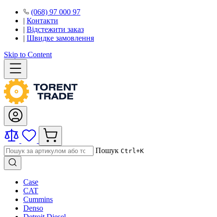
(068) 97 000 97
|
Контакти
|
Відстежити заказ
|
Швидке замовлення
Skip to Content
Пошук
Ctrl+K
Case
CAT
Cummins
Denso
Detroit Diesel