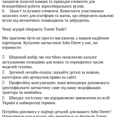
ланцюгів похилої камери та приводні елементи для
безперебійної роботи зернозбиральних вузлів.
6. Захист та кузовні елементи. Комплекти пластикових
захисних плит для платформ та жаток, що оберігають важливі
вузли від механічних пошкоджень та забруднень.
Чому аграрії обирають Torent Trade?
Ми прагнемо бути не просто магазином, а вашим надійним
партнером. Купуючи запчастини John Deere у нас, ви
отримуєте:
 Широкий вибір: ми постійно оновлюємо каталог
актуальними позиціями для нових та перевірених часом
моделей техніки.
 Зручний онлайн-пошук: шукайте деталі за назвою,
категорією або артикулом прямо на сайті.
 Професійну консультацію: наші менеджери допоможуть
ідентифікувати запчастину саме під вашу модифікацію
трактора чи комбайна.
 Швидку логістику: ми відправляємо замовлення по всій
Україні в найкоротші терміни.
Потрібна допомога у підборі деталей для вашого John Deere?
Перегляньте наш каталог або зверніться до фахівців Torent