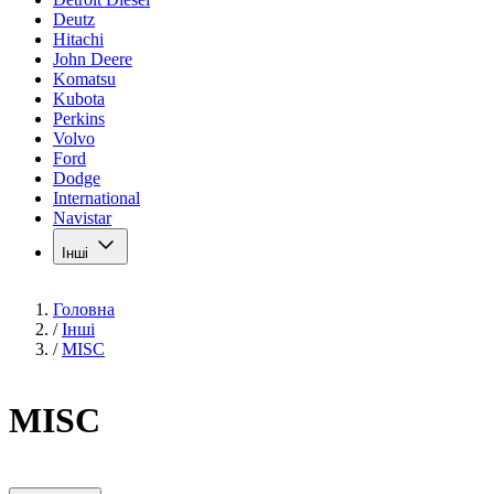
Deutz
Hitachi
John Deere
Komatsu
Kubota
Perkins
Volvo
Ford
Dodge
International
Navistar
Інші
Головна
/
Інші
/
MISC
MISC