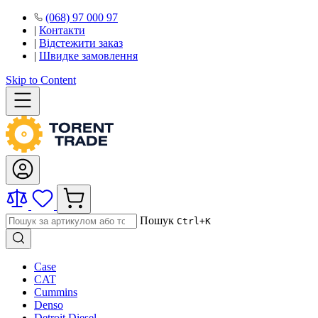
(068) 97 000 97
|
Контакти
|
Відстежити заказ
|
Швидке замовлення
Skip to Content
Пошук
Ctrl+K
Case
CAT
Cummins
Denso
Detroit Diesel