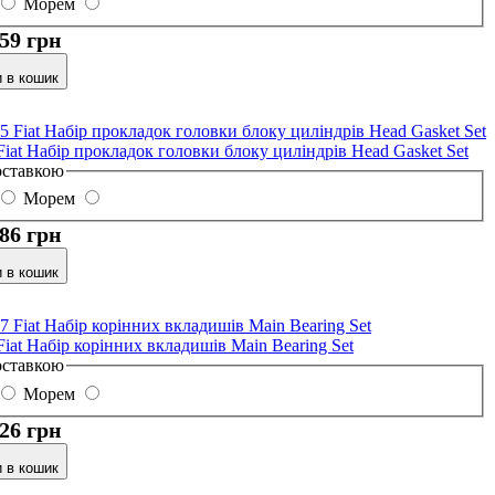
Морем
,59 грн
 в кошик
Fiat Набір прокладок головки блоку циліндрів Head Gasket Set
оставкою
Морем
,86 грн
 в кошик
Fiat Набір корінних вкладишів Main Bearing Set
оставкою
Морем
,26 грн
 в кошик