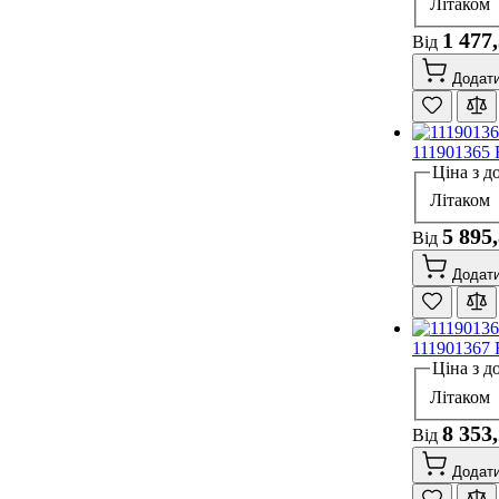
Літаком
1 477
Від
Додати
111901365 
Ціна з д
Літаком
5 895
Від
Додати
111901367 
Ціна з д
Літаком
8 353
Від
Додати