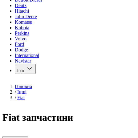
Deutz
Hitachi
John Deere
Komatsu
Kubota
Perkins
Volvo
Ford
Dodge
International
Navistar
Інші
Головна
/
Інші
/
Fiat
Fiat запчастини