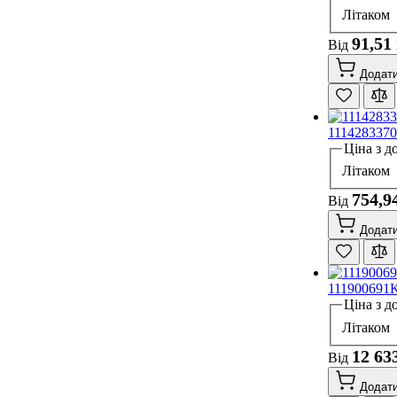
Літаком
91,51
Від
Додати
1114283370
Ціна з д
Літаком
754,9
Від
Додати
111900691K
Ціна з д
Літаком
12 63
Від
Додати