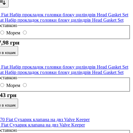
iat Набір прокладок головки блоку циліндрів Head Gasket Set
оставкою
Морем
7,98 грн
 в кошик
iat Набір прокладок головки блоку циліндрів Head Gasket Set
оставкою
Морем
,43 грн
 в кошик
 Fiat Сухарик клапана на двз Valve Keeper
оставкою