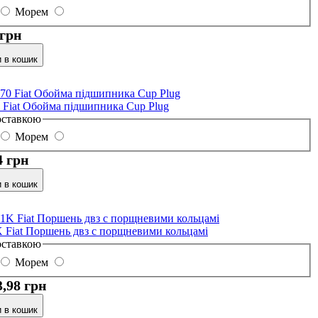
Морем
 грн
 в кошик
 Fiat Обойма підшипника Cup Plug
оставкою
Морем
4 грн
 в кошик
 Fiat Поршень двз с порщневими кольцамі
оставкою
Морем
3,98 грн
 в кошик