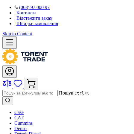
(068) 97 000 97
|
Контакти
|
Відстежити заказ
|
Швидке замовлення
Skip to Content
Пошук
Ctrl+K
Case
CAT
Cummins
Denso
Detroit Diesel