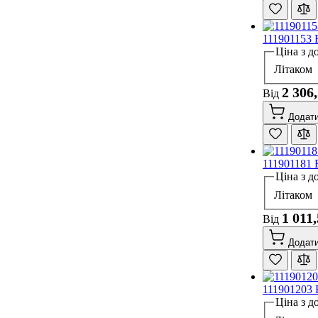
111901153 
Ціна з д
Літаком
2 306
Від
Додати
111901181 
Ціна з д
Літаком
1 011
Від
Додати
111901203 
Ціна з д