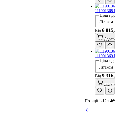
111901368 
Ціна з д
Літаком
6 815
Від
Додати
111901369 
Ціна з д
Літаком
9 316
Від
Додати
Позиції
1
-
12
з
46