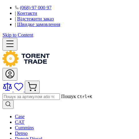
(068) 97 000 97
|
Контакти
|
Відстежити заказ
|
Швидке замовлення
Skip to Content
Пошук
Ctrl+K
Case
CAT
Cummins
Denso
Detroit Diesel