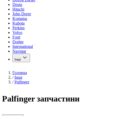
Deutz
Hitachi
John Deere
Komatsu
Kubota
Perkins
Volvo
Ford
Dodge
International
Navistar
Інші
Головна
/
Інші
/
Palfinger
Palfinger запчастини