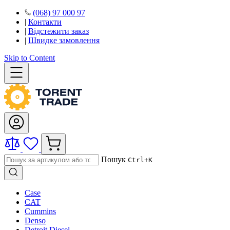
(068) 97 000 97
|
Контакти
|
Відстежити заказ
|
Швидке замовлення
Skip to Content
Пошук
Ctrl+K
Case
CAT
Cummins
Denso
Detroit Diesel