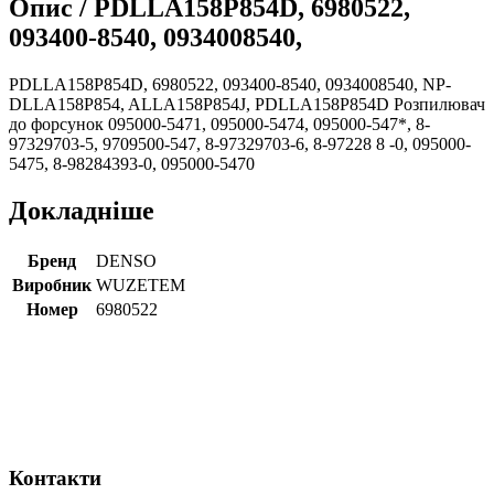
Опис /
PDLLA158P854D, 6980522,
093400-8540, 0934008540,
PDLLA158P854D, 6980522, 093400-8540, 0934008540, NP-
DLLA158P854, ALLA158P854J, PDLLA158P854D Розпилювач
до форсунок 095000-5471, 095000-5474, 095000-547*, 8-
97329703-5, 9709500-547, 8-97329703-6, 8-97228 8 -0, 095000-
5475, 8-98284393-0, 095000-5470
Докладніше
Бренд
DENSO
Виробник
WUZETEM
Номер
6980522
Контакти