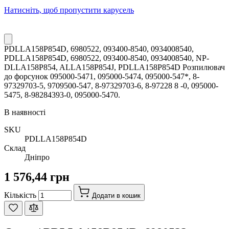
Натисніть, щоб пропустити карусель
PDLLA158P854D, 6980522, 093400-8540, 0934008540,
PDLLA158P854D, 6980522, 093400-8540, 0934008540, NP-
DLLA158P854, ALLA158P854J, PDLLA158P854D Розпилювач
до форсунок 095000-5471, 095000-5474, 095000-547*, 8-
97329703-5, 9709500-547, 8-97329703-6, 8-97228 8 -0, 095000-
5475, 8-98284393-0, 095000-5470.
В наявності
SKU
PDLLA158P854D
Склад
Дніпро
1 576,44 грн
Кількість
Додати в кошик