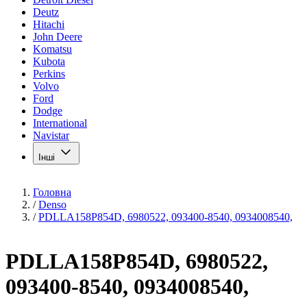
Deutz
Hitachi
John Deere
Komatsu
Kubota
Perkins
Volvo
Ford
Dodge
International
Navistar
Інші
Головна
/
Denso
/
PDLLA158P854D, 6980522, 093400-8540, 0934008540,
PDLLA158P854D, 6980522,
093400-8540, 0934008540,