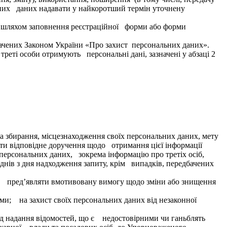
льних даних надавати у найкоротший термін уточнену
ю шляхом заповнення реєстраційної форми або форми
бачених Законом України «Про захист персональних даних».
треті особи отримують персональні дані, зазначені у абзаці 2
 збирання, місцезнаходження своїх персональних даних, мету
ти відповідне доручення щодо отримання цієї інформації
ерсональних даних, зокрема інформацію про третіх осіб,
днів з дня надходження запиту, крім випадків, передбачених
; пред’являти вмотивовану вимогу щодо зміни або знищення
и; на захист своїх персональних даних від незаконної
д надання відомостей, що є недостовірними чи ганьблять