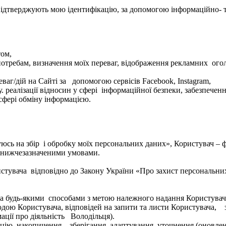
і підтверджують мою ідентифікацію, за допомогою інформаційно- 
том,
 потребам, визначення моїх переваг, відображення рекламних ого
ваг/дій на Сайті за допомогою сервісів Facebook, Instagram,
 реалізації відносин у сфері інформаційної безпеки, забезпечен
 сфері обміну інформацією.
ь на збір і обробку моїх персональних даних», Користувач – ф
 з нижчезазначеними умовами.
стувача відповідно до Закону України «Про захист персональни
:
будь-якими способами з метою належного надання Користувачу п
одою Користувача, відповідей на запити та листи Користувача, 
ації про діяльність Володільця).
ію, накопичення, зберігання, адаптування, уточнення (оновленн