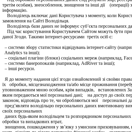
третім особам), знеособлення, знищення та інші дії (операції
інформацію.
Володілець включає дані Користувача з моменту, коли Корист
замовлення на Сайті Володільця.
Володілець бази даних не інформує суб’єкта персональних д
Під час користування Користувачем Сайтом можуть бути присутні
даної Згоди. Такими інтернет-ресурсами третіх осіб є:
– системи збору статистики відвідувань інтернет-сайту (напр
Analytics та інші);
– соціальні плагіни (блоки) соціальних мереж (наприклад, Face
– системи банеропоказів (наприклад, AdRiver та інші);
– інші ресурси.
Я до моменту надання цієї згоди ознайомлений зі своїми прав
їх обробки, місцезнаходження та/або місце проживання (переб
уповноваженим мною особам, крім випадків, встановлених За
яким передаються мої персональні дані; на доступ до своїх пе
законом, відповідь про те, чи обробляються мої персональні д
пред’являти володільцю персональних даних вмотивовану вим
своїх персональних
даних будь-яким володільцем та розпорядником персональних 
обробки та випадкових втрат,
знищення, пошкодження у зв’язку з умисним приховуванням, н