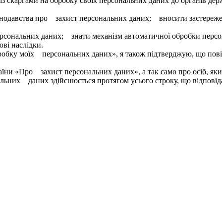
ся із скаргами на обробку своїх персональних даних до органів д
конодавства про захист персональних даних; вносити застереже
ерсональних даних; знати механізм автоматичної обробки перс
вові наслідки.
бробку моїх персональних даних», я також підтверджую, що по
їни «Про захист персональних даних», а так само про осіб, як
альних даних здійснюється протягом усього строку, що відповіда