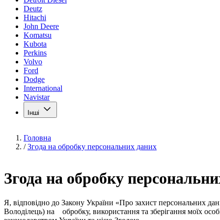
Deutz
Hitachi
John Deere
Komatsu
Kubota
Perkins
Volvo
Ford
Dodge
International
Navistar
Інші
Головна
/
Згода на обробку персональних даних
Згода на обробку персональни
Я, відповідно до Закону України «Про захист персональних да
Володілець) на обробку, використання та зберігання моїх осо