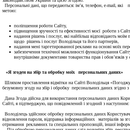
законодавством України та цією Згодою.
Персональні дані, що передаються: ім’я, телефон, е-mail, як
метою:
поліпшення роботи Сайту,
підвищення зручності та ефективності моєї роботи з Сай
надання рішень і послуг, які найбільш відповідають моїм
щодо рішень і послуг Володільця та його партнерів,
надання мені таргетированної реклами на основі моїх пере
забезпечення технічної можливості функціонування Сайту.
внутрішніми документами товариства прав і обов’язків у
«Я згоден на збір та обробку моїх персональних даних»
Шляхом проставлення відмітки на Сайті Володільця «Погоджуюс
безумовну згоду на збір і обробку персональних даних згідно
Дана Згода дійсна для використання персональних даних Кори
Сайті, я підтверджую, що повідомлений і згодний з наступним
Володілець здійснює обробку персональних даних Користувача 
відновлення пароля, відправка інформаційних матеріалів за зг
отримання рекламних та спеціальних пропозицій, іншої інформ
Під обробкою персональних даних слід розуміти збір, реєстрац