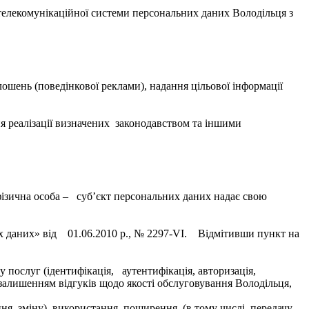
телекомунікаційної системи персональних даних Володільця з
лошень (поведінкової реклами), надання цільової інформації
ня реалізації визначених законодавством та іншими
ізична особа – суб’єкт персональних даних надає свою
х даних» від 01.06.2010 р., № 2297-VI. Відмітивши пункт на
ослуг (ідентифікація, аутентифікація, авторизація,
залишенням відгуків щодо якості обслуговування Володільця,
я, зміну), використання, поширення (в тому числі, передачу