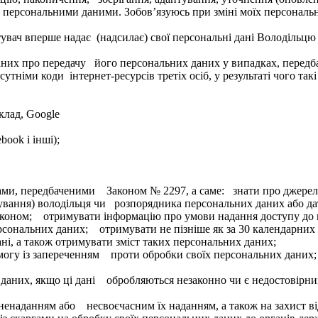
) з персональними даними. Зобов’язуюсь при зміні моїх персона
увач вперше надає (надсилає) свої персональні дані Володільц
аних про передачу його персональних даних у випадках, перед
ми коди інтернет-ресурсів третіх осіб, у результаті чого такі 
иклад, Google
book і інші);
ами, передбаченими Законом № 2297, а саме: знати про джерела
ування) володільця чи розпорядника персональних даних або да
коном; отримувати інформацію про умови надання доступу до п
рсональних даних; отримувати не пізніше як за 30 календарних 
ані, а також отримувати зміст таких персональних даних;
огу із запереченням проти обробки своїх персональних даних
даних, якщо ці дані обробляються незаконно чи є недостовірним
енаданням або несвоєчасним їх наданням, а також на захист ві