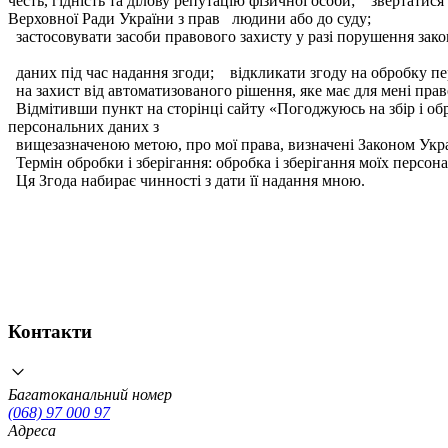
честь, гідність та ділову репутацію фізичної особи; звертати
Верховної Ради України з прав людини або до суду;
застосовувати засоби правового захисту у разі порушення за
даних під час надання згоди; відкликати згоду на обробку п
на захист від автоматизованого рішення, яке має для мені пра
Відмітивши пункт на сторінці сайту «Погоджуюсь на збір і о
персональних даних з
вищезазначеною метою, про мої права, визначені Законом Укра
Термін обробки і зберігання: обробка і зберігання моїх персон
Ця Згода набирає чинності з дати її надання мною.
Контакти
Багатоканальний номер
(068) 97 000 97
Адреса