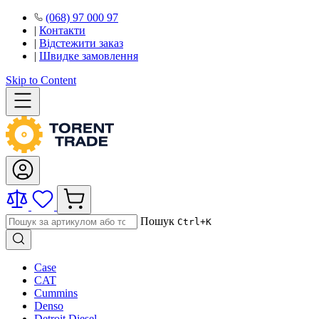
(068) 97 000 97
|
Контакти
|
Відстежити заказ
|
Швидке замовлення
Skip to Content
Пошук
Ctrl+K
Case
CAT
Cummins
Denso
Detroit Diesel