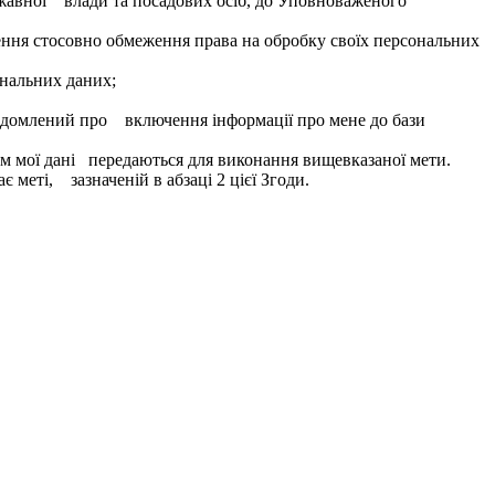
ержавної влади та посадових осіб, до Уповноваженого
ння стосовно обмеження права на обробку своїх персональних
ональних даних;
відомлений про включення інформації про мене до бази
им мої дані передаються для виконання вищевказаної мети.
є меті, зазначеній в абзаці 2 цієї Згоди.