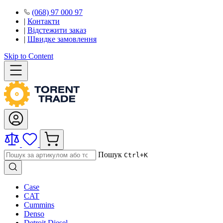
(068) 97 000 97
|
Контакти
|
Відстежити заказ
|
Швидке замовлення
Skip to Content
Пошук
Ctrl+K
Case
CAT
Cummins
Denso
Detroit Diesel