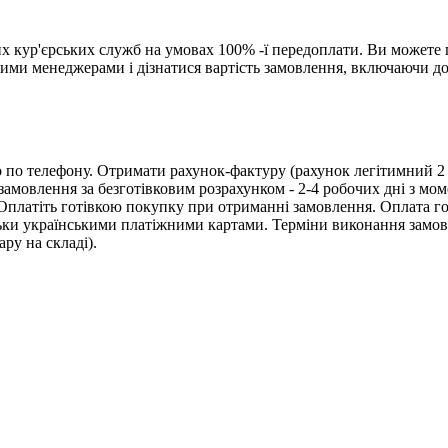
их кур'єрських служб на умовах 100% -ї передоплати. Ви можете 
ашими менеджерами і дізнатися вартість замовлення, включаючи д
бо по телефону. Отримати рахунок-фактуру (рахунок легітимний 2
замовлення за безготівковим розрахунком - 2-4 робочих дні з мом
. Оплатiть готівкою покупку при отриманні замовлення. Оплата г
льки українськими платіжними картами. Терміни виконання замов
ру на складі).