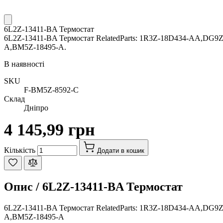
6L2Z-13411-BA Термостат
6L2Z-13411-BA Термостат RelatedParts: 1R3Z-18D434-AA,D
A,BM5Z-18495-A.
В наявності
SKU
F-BM5Z-8592-C
Склад
Дніпро
4 145,99 грн
Кількість
Додати в кошик
Опис /
6L2Z-13411-BA Термостат
6L2Z-13411-BA Термостат RelatedParts: 1R3Z-18D434-AA,D
A,BM5Z-18495-A