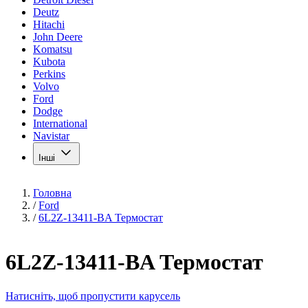
Deutz
Hitachi
John Deere
Komatsu
Kubota
Perkins
Volvo
Ford
Dodge
International
Navistar
Інші
Головна
/
Ford
/
6L2Z-13411-BA Термостат
6L2Z-13411-BA Термостат
Натисніть, щоб пропустити карусель