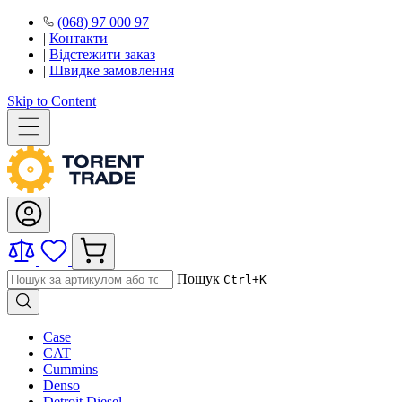
(068) 97 000 97
|
Контакти
|
Відстежити заказ
|
Швидке замовлення
Skip to Content
Пошук
Ctrl+K
Case
CAT
Cummins
Denso
Detroit Diesel