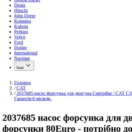
Deutz
Hitachi
John Deere
Komatsu
Kubota
Perkins
Volvo
Ford
Dodge
International
Navistar
Інші
Головна
/
CAT
/
2037685 насос форсунка для двигуна Caterpillar / CAT C1
Гарантія 6 місяців.
2037685 насос форсунка для дв
форсунки 80Euro - потрібно до