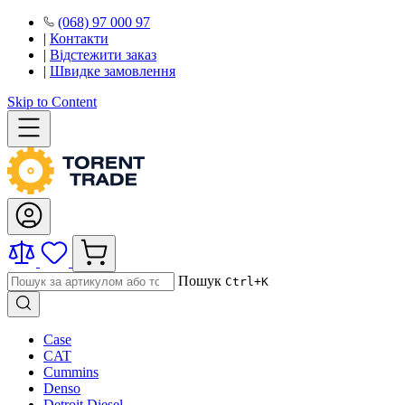
(068) 97 000 97
|
Контакти
|
Відстежити заказ
|
Швидке замовлення
Skip to Content
Пошук
Ctrl+K
Case
CAT
Cummins
Denso
Detroit Diesel