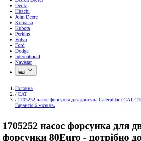
Deutz
Hitachi
John Deere
Komatsu
Kubota
Perkins
Volvo
Ford
Dodge
International
Navistar
Інші
Головна
/
CAT
/
1705252 насос форсунка для двигуна Caterpillar / CAT C1
Гарантія 6 місяців.
1705252 насос форсунка для дв
форсунки 80Euro - потрібно до