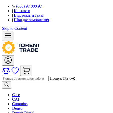
(068) 97 000 97
|
Контакти
|
Відстежити заказ
|
Швидке замовлення
Skip to Content
Пошук
Ctrl+K
Case
CAT
Cummins
Denso
Detroit Diesel