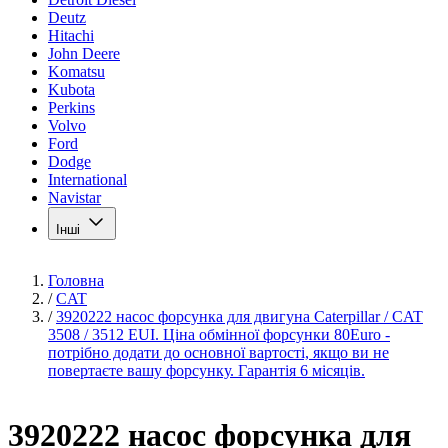
Deutz
Hitachi
John Deere
Komatsu
Kubota
Perkins
Volvo
Ford
Dodge
International
Navistar
Інші
Головна
/
CAT
/
3920222 насос форсунка для двигуна Caterpillar / CAT
3508 / 3512 EUI. Ціна обмінної форсунки 80Euro -
потрібно додати до основної вартості, якщо ви не
повертаєте вашу форсунку. Гарантія 6 місяців.
3920222 насос форсунка для