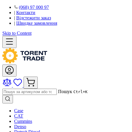
(068) 97 000 97
|
Контакти
|
Відстежити заказ
|
Швидке замовлення
Skip to Content
Пошук
Ctrl+K
Case
CAT
Cummins
Denso
Detroit Diesel