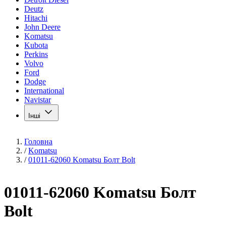
Deutz
Hitachi
John Deere
Komatsu
Kubota
Perkins
Volvo
Ford
Dodge
International
Navistar
Інші
Головна
/
Komatsu
/
01011-62060 Komatsu Болт Bolt
01011-62060 Komatsu Болт
Bolt