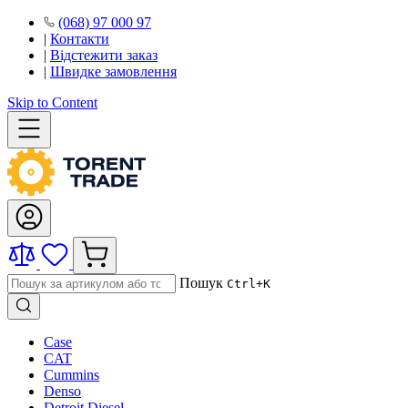
(068) 97 000 97
|
Контакти
|
Відстежити заказ
|
Швидке замовлення
Skip to Content
Пошук
Ctrl+K
Case
CAT
Cummins
Denso
Detroit Diesel