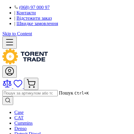
(068) 97 000 97
|
Контакти
|
Відстежити заказ
|
Швидке замовлення
Skip to Content
Пошук
Ctrl+K
Case
CAT
Cummins
Denso
Detroit Diesel