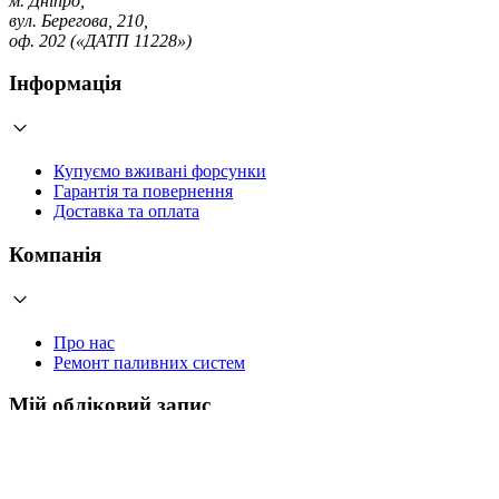
м. Дніпро,
вул. Берегова, 210,
оф. 202 («ДАТП 11228»)
Інформація
Купуємо вживані форсунки
Гарантія та повернення
Доставка та оплата
Компанія
Про нас
Ремонт паливних систем
Мій обліковий запис
Увійти
Створити обліковий запис
Працюємо з 2006 року