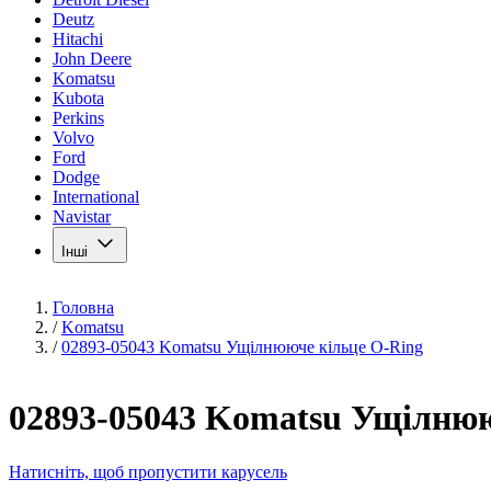
Deutz
Hitachi
John Deere
Komatsu
Kubota
Perkins
Volvo
Ford
Dodge
International
Navistar
Інші
Головна
/
Komatsu
/
02893-05043 Komatsu Ущілнююче кільце O-Ring
02893-05043 Komatsu Ущілнюю
Натисніть, щоб пропустити карусель