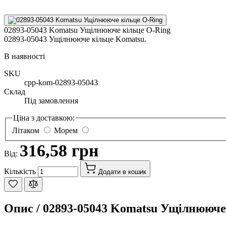
02893-05043 Komatsu Ущілнююче кільце O-Ring
02893-05043 Ущілнююче кільце Komatsu.
В наявності
SKU
cpp-kom-02893-05043
Склад
Під замовлення
Ціна з доставкою:
Літаком
Морем
316,58 грн
Від:
Кількість
Додати в кошик
Опис /
02893-05043 Komatsu Ущілнююче