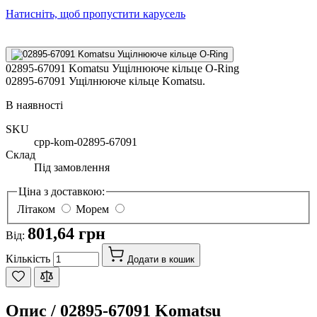
Натисніть, щоб пропустити карусель
02895-67091 Komatsu Ущілнююче кільце O-Ring
02895-67091 Ущілнююче кільце Komatsu.
В наявності
SKU
cpp-kom-02895-67091
Склад
Під замовлення
Ціна з доставкою:
Літаком
Морем
801,64 грн
Від:
Кількість
Додати в кошик
Опис /
02895-67091 Komatsu