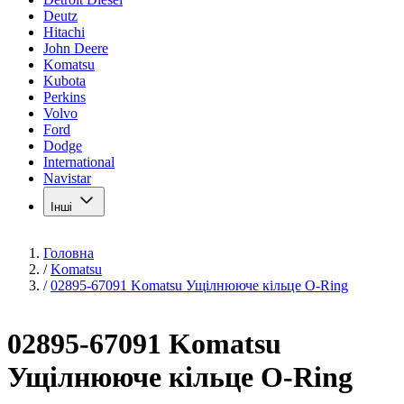
Deutz
Hitachi
John Deere
Komatsu
Kubota
Perkins
Volvo
Ford
Dodge
International
Navistar
Інші
Головна
/
Komatsu
/
02895-67091 Komatsu Ущілнююче кільце O-Ring
02895-67091 Komatsu
Ущілнююче кільце O-Ring