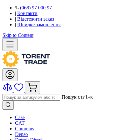
(068) 97 000 97
|
Контакти
|
Відстежити заказ
|
Швидке замовлення
Skip to Content
Пошук
Ctrl+K
Case
CAT
Cummins
Denso
Detroit Diesel