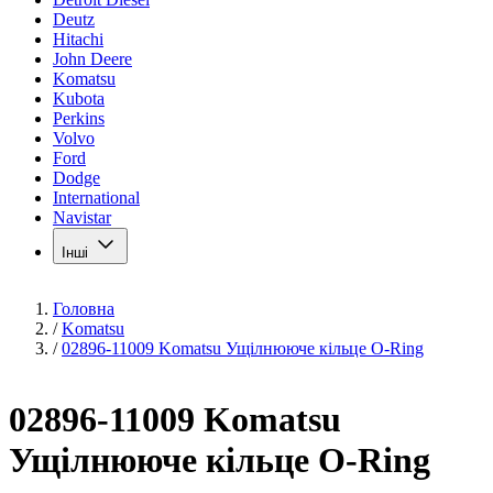
Deutz
Hitachi
John Deere
Komatsu
Kubota
Perkins
Volvo
Ford
Dodge
International
Navistar
Інші
Головна
/
Komatsu
/
02896-11009 Komatsu Ущілнююче кільце O-Ring
02896-11009 Komatsu
Ущілнююче кільце O-Ring