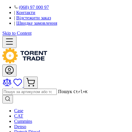
(068) 97 000 97
|
Контакти
|
Відстежити заказ
|
Швидке замовлення
Skip to Content
Пошук
Ctrl+K
Case
CAT
Cummins
Denso
Detroit Diesel