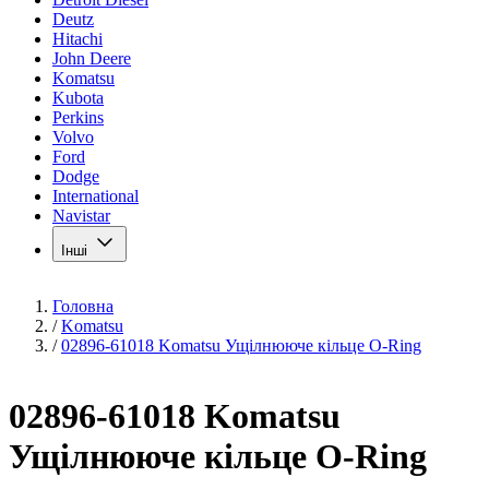
Deutz
Hitachi
John Deere
Komatsu
Kubota
Perkins
Volvo
Ford
Dodge
International
Navistar
Інші
Головна
/
Komatsu
/
02896-61018 Komatsu Ущілнююче кільце O-Ring
02896-61018 Komatsu
Ущілнююче кільце O-Ring