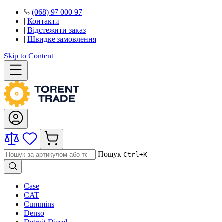
(068) 97 000 97
|
Контакти
|
Відстежити заказ
|
Швидке замовлення
Skip to Content
Пошук
Ctrl+K
Case
CAT
Cummins
Denso
Detroit Diesel