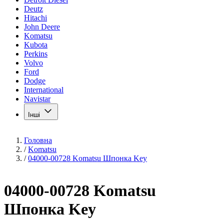
Deutz
Hitachi
John Deere
Komatsu
Kubota
Perkins
Volvo
Ford
Dodge
International
Navistar
Інші
Головна
/
Komatsu
/
04000-00728 Komatsu Шпонка Key
04000-00728 Komatsu
Шпонка Key