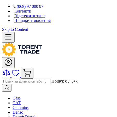
(068) 97 000 97
|
Контакти
|
Відстежити заказ
|
Швидке замовлення
Skip to Content
Пошук
Ctrl+K
Case
CAT
Cummins
Denso
Detroit Diesel