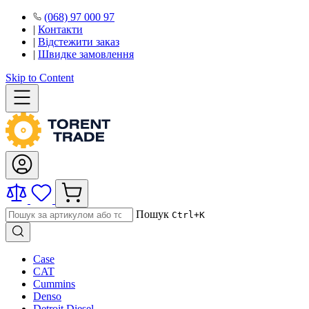
(068) 97 000 97
|
Контакти
|
Відстежити заказ
|
Швидке замовлення
Skip to Content
Пошук
Ctrl+K
Case
CAT
Cummins
Denso
Detroit Diesel