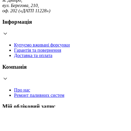
м. Дніпро,
вул. Берегова, 210,
оф. 202 («ДАТП 11228»)
Інформація
Купуємо вживані форсунки
Гарантія та повернення
Доставка та оплата
Компанія
Про нас
Ремонт паливних систем
Мій обліковий запис
Увійти
Створити обліковий запис
Працюємо з 2006 року