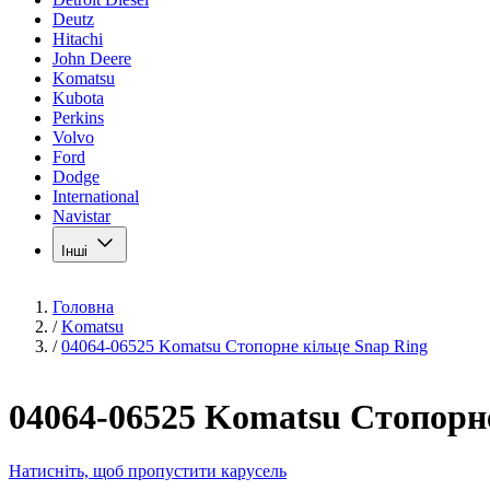
Deutz
Hitachi
John Deere
Komatsu
Kubota
Perkins
Volvo
Ford
Dodge
International
Navistar
Інші
Головна
/
Komatsu
/
04064-06525 Komatsu Стопорне кільце Snap Ring
04064-06525 Komatsu Стопорне
Натисніть, щоб пропустити карусель