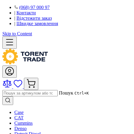
(068) 97 000 97
|
Контакти
|
Відстежити заказ
|
Швидке замовлення
Skip to Content
Пошук
Ctrl+K
Case
CAT
Cummins
Denso
Detroit Diesel