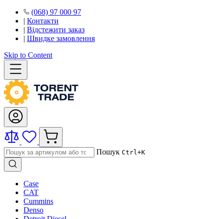
(068) 97 000 97
|
Контакти
|
Відстежити заказ
|
Швидке замовлення
Skip to Content
Пошук
Ctrl+K
Case
CAT
Cummins
Denso
Detroit Diesel