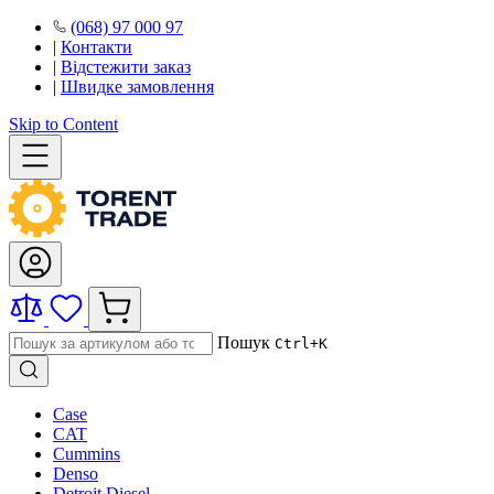
(068) 97 000 97
|
Контакти
|
Відстежити заказ
|
Швидке замовлення
Skip to Content
Пошук
Ctrl+K
Case
CAT
Cummins
Denso
Detroit Diesel