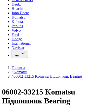
Deutz
Hitachi
John Deere
Komatsu
Kubota
Perkins
Volvo
Ford
Dodge
International
Navistar
Інші
Головна
/
Komatsu
/
06002-33215 Komatsu Підшипник Bearing
06002-33215 Komatsu
Підшипник Bearing