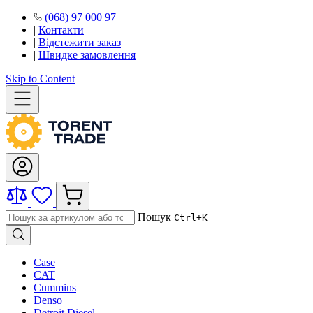
(068) 97 000 97
|
Контакти
|
Відстежити заказ
|
Швидке замовлення
Skip to Content
Пошук
Ctrl+K
Case
CAT
Cummins
Denso
Detroit Diesel