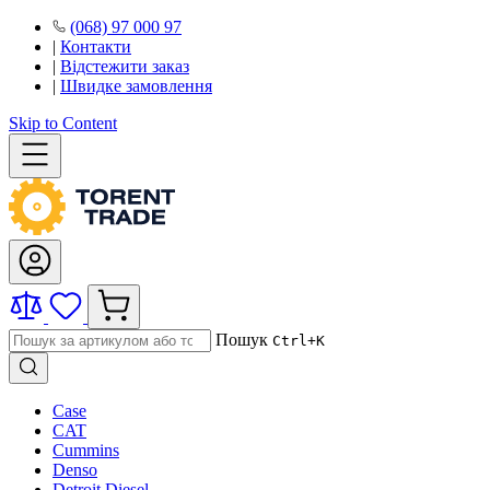
(068) 97 000 97
|
Контакти
|
Відстежити заказ
|
Швидке замовлення
Skip to Content
Пошук
Ctrl+K
Case
CAT
Cummins
Denso
Detroit Diesel