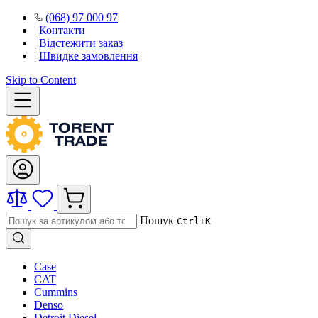
(068) 97 000 97
|
Контакти
|
Відстежити заказ
|
Швидке замовлення
Skip to Content
Пошук
Ctrl+K
Case
CAT
Cummins
Denso
Detroit Diesel