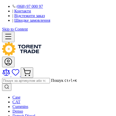
(068) 97 000 97
|
Контакти
|
Відстежити заказ
|
Швидке замовлення
Skip to Content
Пошук
Ctrl+K
Case
CAT
Cummins
Denso
Detroit Diesel