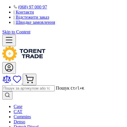
(068) 97 000 97
|
Контакти
|
Відстежити заказ
|
Швидке замовлення
Skip to Content
Пошук
Ctrl+K
Case
CAT
Cummins
Denso
Detroit Diesel