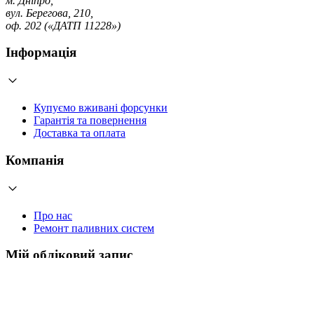
м. Дніпро,
вул. Берегова, 210,
оф. 202 («ДАТП 11228»)
Інформація
Купуємо вживані форсунки
Гарантія та повернення
Доставка та оплата
Компанія
Про нас
Ремонт паливних систем
Мій обліковий запис
Увійти
Створити обліковий запис
Працюємо з 2006 року