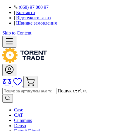
(068) 97 000 97
|
Контакти
|
Відстежити заказ
|
Швидке замовлення
Skip to Content
Пошук
Ctrl+K
Case
CAT
Cummins
Denso
Detroit Diesel