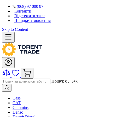
(068) 97 000 97
|
Контакти
|
Відстежити заказ
|
Швидке замовлення
Skip to Content
Пошук
Ctrl+K
Case
CAT
Cummins
Denso
Detroit Diesel