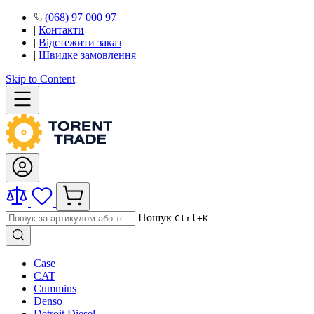
(068) 97 000 97
|
Контакти
|
Відстежити заказ
|
Швидке замовлення
Skip to Content
Пошук
Ctrl+K
Case
CAT
Cummins
Denso
Detroit Diesel