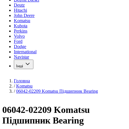
Deutz
Hitachi
John Deere
Komatsu
Kubota
Perkins
Volvo
Ford
Dodge
International
Navistar
Інші
Головна
/
Komatsu
/
06042-02209 Komatsu Підшипник Bearing
06042-02209 Komatsu
Підшипник Bearing