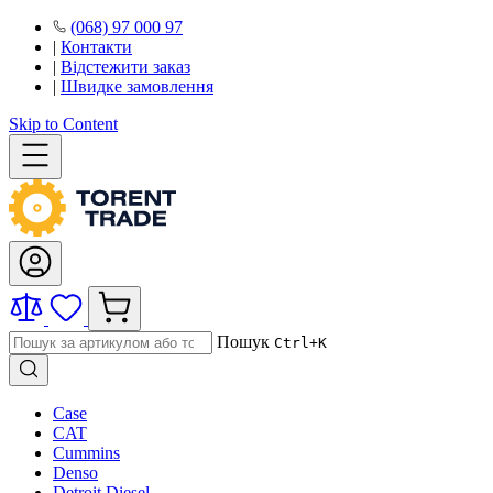
(068) 97 000 97
|
Контакти
|
Відстежити заказ
|
Швидке замовлення
Skip to Content
Пошук
Ctrl+K
Case
CAT
Cummins
Denso
Detroit Diesel